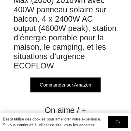
Max (2000) 2016Wh avec
400W panneau solaire sur
balcon, 4 x 2400W AC
output (4600W peak), station
d’énergie portable pour la
maison, le camping, et les
situations d’urgence –
ECOFLOW
Commander sur Amazon
On aime / +
Best9 utilise des cookies pour améliorer votre expérience.
Ok
Capacité de 2016 Wh pour alimenter
Si vous continuez à utiliser ce site, vous les acceptez.