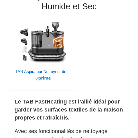
Humide et Sec
TAB Aspirateur Nettoyeur de Tapis| FastHeating Nettoyeur de Tissu Portable Humide et Sec pour canapé, Tapis, Rembourrage, Voiture|Forte Aspiration Lavage Eau décontamination|14KPa Lavage à chaud à 60℃
Le TAB FastHeating est l’allié idéal pour
garder vos surfaces textiles de la maison
propres et rafraîchis.
Avec ses fonctionnalités de nettoyage