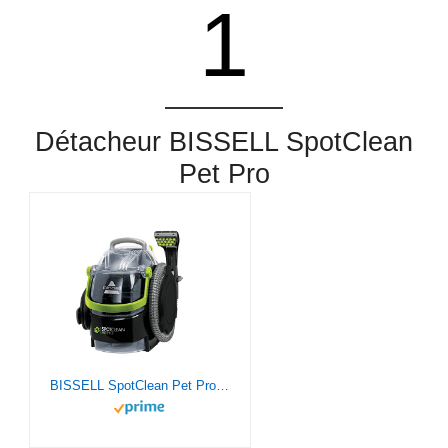
1
Détacheur BISSELL SpotClean
Pet Pro
BISSELL SpotClean Pet Pro - Nettoyeur Taches d'Animaux - Aspirateur Shampouineuse - Nettoyeur Tapis, Voiture et Tissus d'Ameublement - Accessoires Inclus - 750W - Compact et Puissant - 84dB - 15585