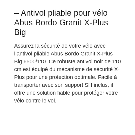
– Antivol pliable pour vélo
Abus Bordo Granit X-Plus
Big
Assurez la sécurité de votre vélo avec
l’antivol pliable Abus Bordo Granit X-Plus
Big 6500/110. Ce robuste antivol noir de 110
cm est équipé du mécanisme de sécurité X-
Plus pour une protection optimale. Facile à
transporter avec son support SH inclus, il
offre une solution fiable pour protéger votre
vélo contre le vol.