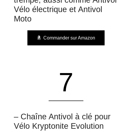
Vélo électrique et Antivol
Moto
Commander sur Amazon
7
– Chaîne Antivol à clé pour
Vélo Kryptonite Evolution