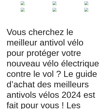
Vous cherchez le
meilleur antivol vélo
pour protéger votre
nouveau vélo électrique
contre le vol ? Le guide
d’achat des meilleurs
antivols vélos 2024 est
fait pour vous ! Les