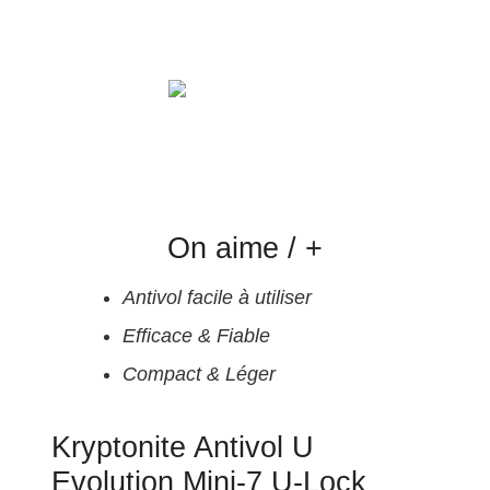
On aime / +
Antivol facile à utiliser
Efficace & Fiable
Compact & Léger
Kryptonite Antivol U
Evolution Mini-7 U-Lock