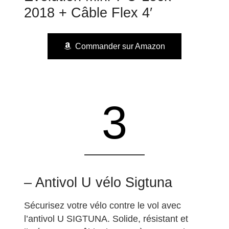
2018 + Câble Flex 4′
Commander sur Amazon
3
– Antivol U vélo Sigtuna
Sécurisez votre vélo contre le vol avec
l’antivol U SIGTUNA. Solide, résistant et