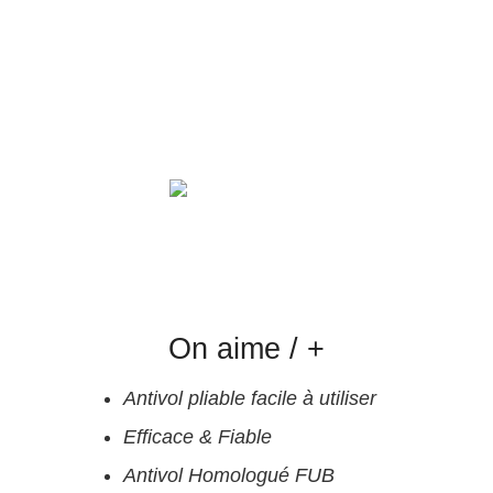
On aime / +
Antivol pliable facile à utiliser
Efficace & Fiable
Antivol Homologué FUB