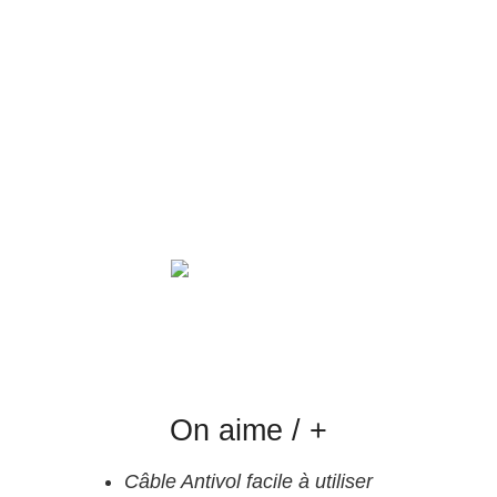
On aime / +
Câble Antivol facile à utiliser