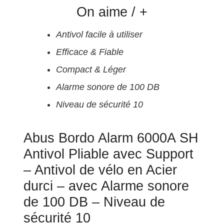
On aime / +
Antivol facile à utiliser
Efficace & Fiable
Compact & Léger
Alarme sonore de 100 DB
Niveau de sécurité 10
Abus Bordo Alarm 6000A SH
Antivol Pliable avec Support
– Antivol de vélo en Acier
durci – avec Alarme sonore
de 100 DB – Niveau de
sécurité 10