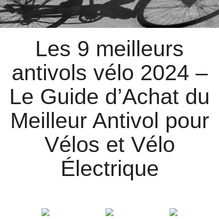
Les 9 meilleurs
antivols vélo 2024 –
Le Guide d’Achat du
Meilleur Antivol pour
Vélos et Vélo
Électrique