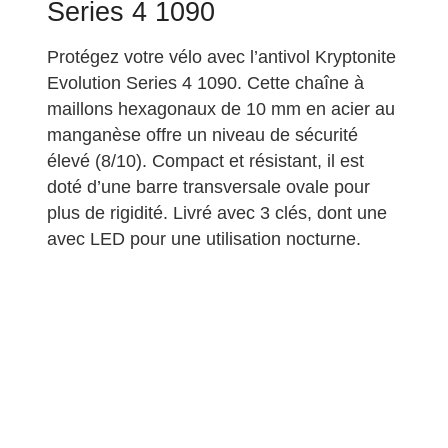
Series 4 1090
Protégez votre vélo avec l’antivol Kryptonite
Evolution Series 4 1090. Cette chaîne à
maillons hexagonaux de 10 mm en acier au
manganèse offre un niveau de sécurité
élevé (8/10). Compact et résistant, il est
doté d’une barre transversale ovale pour
plus de rigidité. Livré avec 3 clés, dont une
avec LED pour une utilisation nocturne.