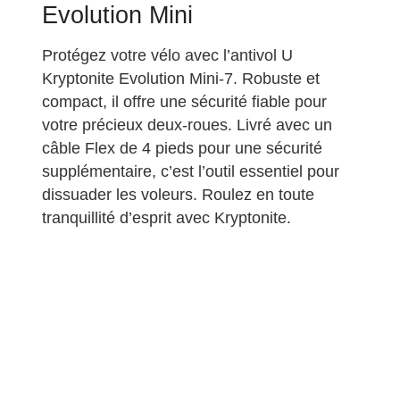
Evolution Mini
Protégez votre vélo avec l’antivol U
Kryptonite Evolution Mini-7. Robuste et
compact, il offre une sécurité fiable pour
votre précieux deux-roues. Livré avec un
câble Flex de 4 pieds pour une sécurité
supplémentaire, c’est l’outil essentiel pour
dissuader les voleurs. Roulez en toute
tranquillité d’esprit avec Kryptonite.