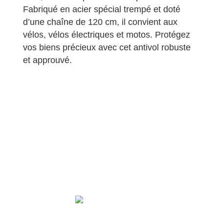
Fabriqué en acier spécial trempé et doté
d’une chaîne de 120 cm, il convient aux
vélos, vélos électriques et motos. Protégez
vos biens précieux avec cet antivol robuste
et approuvé.