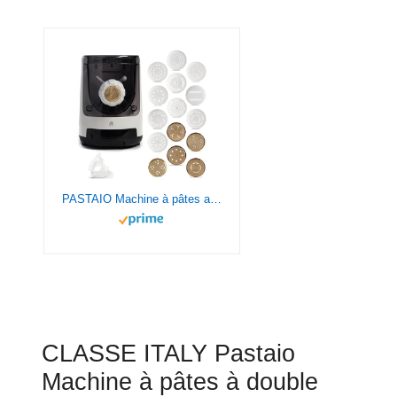
PASTAIO Machine à pâtes avec 16 Matrices dont 5 en bronze. Pasta Maker, balance intégrée, extrusion rapide, jusqu'à 800g de pâtes, jusqu'à 25 types de pâtes différentes. Classe Italie
CLASSE ITALY Pastaio
Machine à pâtes à double